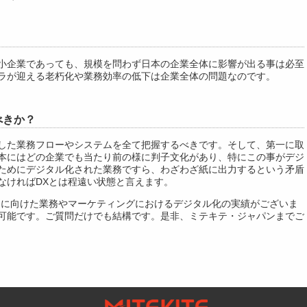
小企業であっても、規模を問わず日本の企業全体に影響が出る事は必至
ラが迎える老朽化や業務効率の低下は企業全体の問題なのです。
べきか？
した業務フローやシステムを全て把握するべきです。そして、第一に取
本にはどの企業でも当たり前の様に判子文化があり、特にこの事がデジ
ためにデジタル化された業務ですら、わざわざ紙に出力するという矛盾
なければDXとは程遠い状態と言えます。
進に向けた業務やマーケティングにおけるデジタル化の実績がございま
可能です。ご質問だけでも結構です。是非、ミテキテ・ジャパンまでご