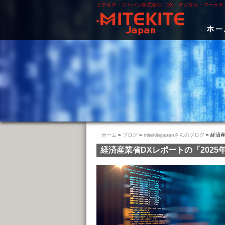
メインコンテンツに移動
ミテキテ・ジャパン株式会社 | DX・デジタル・マーケ
メイ
ホーム
»
ブログ
»
mitekitejapanさんのブログ
» 経済
現在地
経済産業省DXレポートの「2025