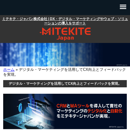
メインコンテンツに移動
ミテキテ・ジャパン株式会社 | DX・デジタル・マーケティングやウェブ・ソリュ
メインメニュー
ーションの導入をサポート
ホーム
» デジタル・マーケティングを活用してCX向上とフィードバック
現在地
を実現。
デジタル・マーケティングを活用してCX向上とフィードバックを実現。