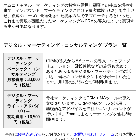
オムニチャネル・マーケティングの特性を活用し顧客との接点を増やす
事で、インバウンド・マーケティングにおける顧客体験（CX）を向上さ
せ、顧客のニーズに最適化された提案方法でアプローチするといった、
これまで実現が困難だったマーケティングをCRMの導入によって実現す
る事が可能になります。
デジタル・マーケティング・コンサルティング プラン一覧
デジタル・マーケ
CRMの導入からMAツールの導入、ウェブ・ソ
ティング
リューション、SNS連携などの施策も含めて、
ベーシック・コン
ありとあらゆるデジタル・マーケティングの活
サルティング
用を、当社のコンサルタントがサポートいたし
月額費用：33,000
ます。月1回の訪問を含む6時間/月まで。
円（税込）
デジタル・マーケ
貴社マーケティングにCRM＋MAツールの導入
ティング
支援を行います。CRMやMAツールを活用し、
ライト・アドバイ
基礎的なアドバイスを当社のコンサルタントが
ザリー
行います。Zoomによるミーティングを含む3時
初期費用：16,500
間/月まで。
円（税込）
事前に
お申込み方法
をご確認のうえ、
お問い合わせフォーム
よりお問い
合わせください。